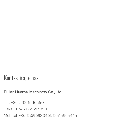
Značajke
Hidraulički
sustav:
hidraulički
motor i strane kompanije zajednički su razvili novu generaciju
proizvoda; rotirajuće šarke i ulje za brtvljenje su uvozni
proizvodi. Zakretajući dvosmjerni krug hidrauličkog ulja,
samozaključavajući, osiguravajući sigurnost na radu.
Konstrukcijski dijelovi: ležaj jednostrukog ležaja ...
Čitaj više
Kontaktirajte nas
Fujian Huamai Machinery Co., Ltd.
Tel: +86-592-5216350
Faks: +86-592-5216350
Mobitel: +86-13696980461/13515965445