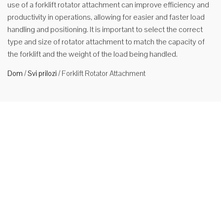
use of a forklift rotator attachment can improve efficiency and
productivity in operations, allowing for easier and faster load
handling and positioning. It is important to select the correct
type and size of rotator attachment to match the capacity of
the forklift and the weight of the load being handled.
Dom
/
Svi prilozi
/
Forklift Rotator Attachment
Rotator za
priključak
viljuškara
Opis
proizvoda
1.Funkcije i
aplikacije