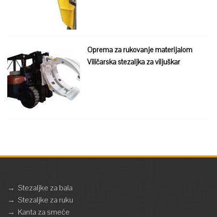
Oprema za rukovanje materijalom
Viličarska stezaljka za viljuškar
→
Stezaljke za bala
→
Stezaljke za ruku
→
Kanta za smeće