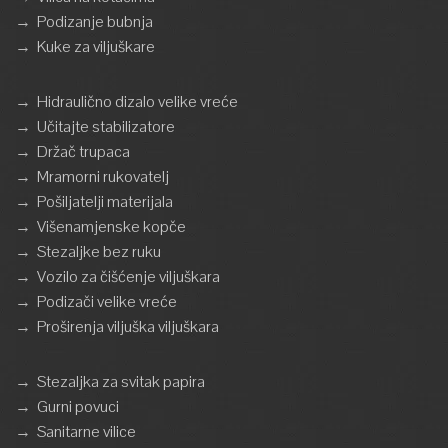
→
Podizanje bubnja
→
Kuke za viljuškare
→
Hidraulično dizalo velike vreće
→
Učitajte stabilizatore
→
Držač trupaca
→
Mramorni rukovatelj
→
Pošiljatelji materijala
→
Višenamjenske kopče
→
Stezaljke bez ruku
→
Vozilo za čišćenje viljuškara
→
Podizači velike vreće
→
Proširenja viljuška viljuškara
→
Stezaljka za svitak papira
→
Gurni povuci
→
Sanitarne vilice