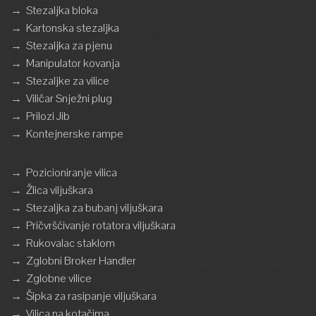
→
Stezaljka bloka
→
Kartonska stezaljka
→
Stezaljka za pjenu
→
Manipulator kovanja
→
Stezaljke za vilice
→
Viličar Snježni plug
→
Prilozi Jib
→
Kontejnerske rampe
→
Pozicioniranje vilica
→
Žlica viljuškara
→
Stezaljka za bubanj viljuškara
→
Pričvršćivanje rotatora viljuškara
→
Rukovalac staklom
→
Zglobni Broker Handler
→
Zglobne vilice
→
Šipka za rasipanje viljuškara
→
Vilica na kotačima