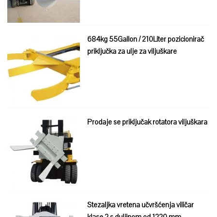
684kg 55Gallon / 210Liter pozicionirač
priključka za ulje za viljuškare
Prodaje se priključak rotatora viljuškara
Stezaljka vretena učvršćenja viličar
klase 2 s duljinom od 1220 mm