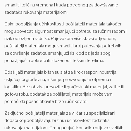
smanjiti količinu vremena i truda potrebnog za dovršavanje
zadataka rukovanja materijalom.
Osim poboljšanja učinkovitosti, pošiljatelji materijala također
mogu povećati sigurnost smanjujući potrebu za ručnim radom i
rizik od ozljeda radnika. Prijevozom više stavki odjednom,
pošiljatelji materijala mogu smanjiti broj putovanja potrebnih
za dovršenje zadatka, smanjujući rizik od ozljeda zbog
ponavljajućih pokreta ili izloženosti teškim teretima.
Odašiljači materijala bitan su alat za širok raspon industrija,
uključujući građevinu, rušenje, proizvodnju te otpremu i
logistiku. Bez obzira prevozite li građevinski materijal, zalihe ili
gotovu robu, dodatak za pošiljatelj materijala može vam
pomoći da posao obavite brzo i učinkovito.
Zaključno, pošiljatelji materijala za viličar su specijalizirani
dodaci koji poboljšavaju brzinu i učinkovitost zadataka
rukovanja materijalom. Omogućujući korisniku prijevoz velikih