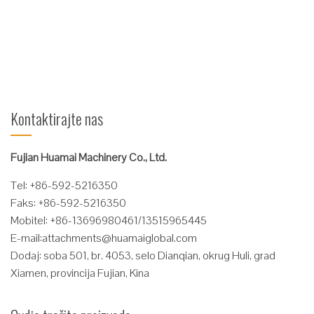
motor s poznatim proizvodima strane tvrtke; Rotacijski brtveni
kolektori se uvoze u proizvodima tvrtke ...
Čitaj više
Kontaktirajte nas
Fujian Huamai Machinery Co., Ltd.
Tel: +86-592-5216350
Faks: +86-592-5216350
Mobitel: +86-13696980461/13515965445
E-mail:
attachments@huamaiglobal.com
Dodaj: soba 501, br. 4053, selo Dianqian, okrug Huli, grad
Xiamen, provincija Fujian, Kina