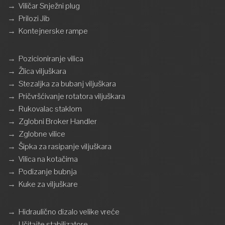
→
Viličar Snježni plug
→
Prilozi Jib
→
Kontejnerske rampe
→
Pozicioniranje vilica
→
Žlica viljuškara
→
Stezaljka za bubanj viljuškara
→
Pričvršćivanje rotatora viljuškara
→
Rukovalac staklom
→
Zglobni Broker Handler
→
Zglobne vilice
→
Šipka za rasipanje viljuškara
→
Vilica na kotačima
→
Podizanje bubnja
→
Kuke za viljuškare
→
Hidraulično dizalo velike vreće
→
Učitajte stabilizatore