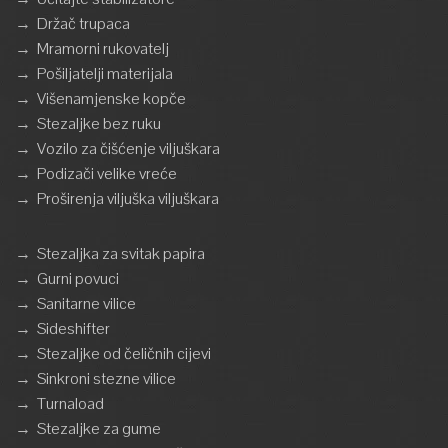
→
Držač trupaca
→
Mramorni rukovatelj
→
Pošiljatelji materijala
→
Višenamjenske kopče
→
Stezaljke bez ruku
→
Vozilo za čišćenje viljuškara
→
Podizači velike vreće
→
Proširenja viljuška viljuškara
→
Stezaljka za svitak papira
→
Gurni povuci
→
Sanitarne vilice
→
Sideshifter
→
Stezaljke od čeličnih cijevi
→
Sinkroni stezne vilice
→
Turnaload
→
Stezaljke za gume