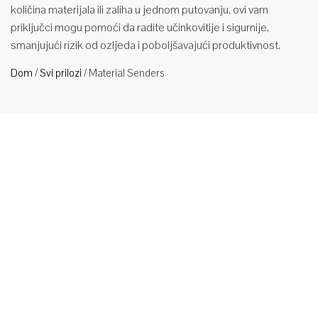
količina materijala ili zaliha u jednom putovanju, ovi vam
priključci mogu pomoći da radite učinkovitije i sigurnije,
smanjujući rizik od ozljeda i poboljšavajući produktivnost.
Dom
/
Svi prilozi
/
Material Senders
Lopata za
materijal
za viljuškar
Materijal za
primjenu
Lopata se
može
koristiti za
topljenje
čelika, a
aluminij može postići dugo, visoko temperaturno okruženje
sigurnosnih operacija. Značajke Hidraulički sustav: hidraulički