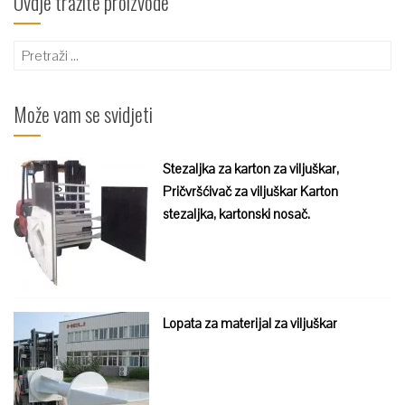
Ovdje tražite proizvode
Pretraži:
Može vam se svidjeti
Stezaljka za karton za viljuškar,
Pričvršćivač za viljuškar Karton
stezaljka, kartonski nosač.
Lopata za materijal za viljuškar