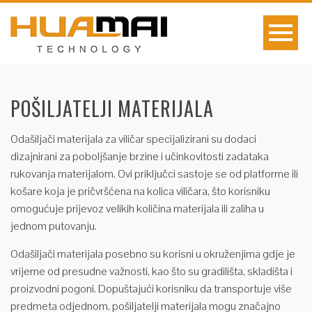
POŠILJATELJI MATERIJALA
Odašiljači materijala za viličar specijalizirani su dodaci
dizajnirani za poboljšanje brzine i učinkovitosti zadataka
rukovanja materijalom. Ovi priključci sastoje se od platforme ili
košare koja je pričvršćena na kolica viličara, što korisniku
omogućuje prijevoz velikih količina materijala ili zaliha u
jednom putovanju.
Odašiljači materijala posebno su korisni u okruženjima gdje je
vrijeme od presudne važnosti, kao što su gradilišta, skladišta i
proizvodni pogoni. Dopuštajući korisniku da transportuje više
predmeta odjednom, pošiljatelji materijala mogu značajno