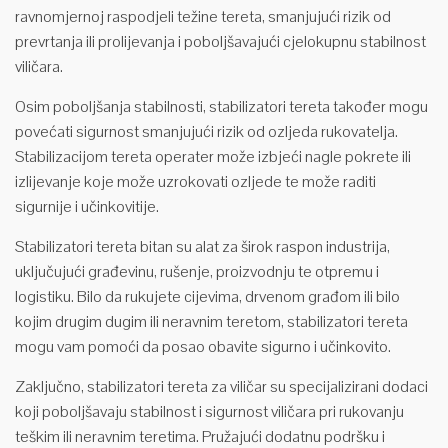
ravnomjernoj raspodjeli težine tereta, smanjujući rizik od
prevrtanja ili prolijevanja i poboljšavajući cjelokupnu stabilnost
viličara.
Osim poboljšanja stabilnosti, stabilizatori tereta također mogu
povećati sigurnost smanjujući rizik od ozljeda rukovatelja.
Stabilizacijom tereta operater može izbjeći nagle pokrete ili
izlijevanje koje može uzrokovati ozljede te može raditi
sigurnije i učinkovitije.
Stabilizatori tereta bitan su alat za širok raspon industrija,
uključujući građevinu, rušenje, proizvodnju te otpremu i
logistiku. Bilo da rukujete cijevima, drvenom građom ili bilo
kojim drugim dugim ili neravnim teretom, stabilizatori tereta
mogu vam pomoći da posao obavite sigurno i učinkovito.
Zaključno, stabilizatori tereta za viličar su specijalizirani dodaci
koji poboljšavaju stabilnost i sigurnost viličara pri rukovanju
teškim ili neravnim teretima. Pružajući dodatnu podršku i