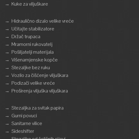
→
Kuke za viljuškare
→
Hidraulično dizalo velike vreće
→
Učitajte stabilizatore
→
Držač trupaca
→
Mramorni rukovatelj
→
Pošiljatelji materijala
→
Višenamjenske kopče
→
Stezaljke bez ruku
→
Vozilo za čišćenje viljuškara
→
Podizači velike vreće
→
Proširenja viljuška viljuškara
→
Stezaljka za svitak papira
→
Gurni povuci
→
Sanitarne vilice
→
Sideshifter
→
Stezaljke od čeličnih cijevi