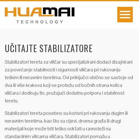
UČITAJTE STABILIZATORE
Stabilizatori tereta za viličar su specijalizirani dodaci dizajnirani
za povećanje stabilnosti i sigurnosti viličara pri rukovanju
teškim ili neravnim teretima. Ovi priključci obično se sastoje od
dva ili više krakova koji se protežu od bočnih strana kolica
viličara i dodiruju tlo, pružajući dodatnu potporu i stabilnost
teretu.
Stabilizatori tereta posebno su korisni pri rukovanju dugim ili
neravnim teretima, kao što su cijevi, drvena građa ili drugi
materijali koje može biti teško održati u ravnoteži na
standardnim vilicama viličara. Stabilizatori pomažu u