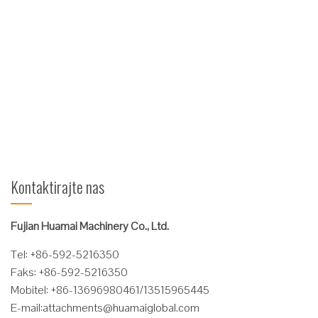
Važna komponenta primjene i konfiguracije proizvoda 1,
hidraulički sustav: distribucija s podesivim regulacijskim
ventilom tlaka može se prilagoditi prema potrebi; dijelovi brtve
su uvezeni proizvodi; visokotlačno crijevo sa konusnom brtvom,
uvozno crijevo visokih performansi. 2, strukturni dijelovi: glavni
...
Čitaj više
Kontaktirajte nas
Fujian Huamai Machinery Co., Ltd.
Tel: +86-592-5216350
Faks: +86-592-5216350
Mobitel: +86-13696980461/13515965445
E-mail:
attachments@huamaiglobal.com