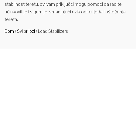
stabilnost teretu, ovi vam priključci mogu pomoći da radite
učinkovitije i sigurnije, smanjujući rizik od ozljeda i oštećenja
tereta.
Dom
/
Svi prilozi
/
Load Stabilizers
Mehanički
mehanički
stabilizator
opterećenja industrijskog podizanja vilice