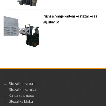
Pričvršćivanje kartonske stezaljke za
viljuškar 3t
→
Stezaljke za bala
→
Stezaljke za ruku
→
Kanta za smeće
→
Stezaljka bloka